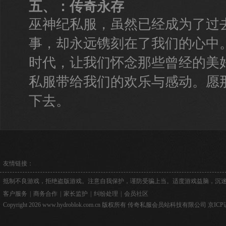
五、：传奇永存
巫神纪私服，虽然已经成为了过
事，却永远镌刻在了我们的心中
时代，让我们怀念那些曾经的美
私服带给我们的欢乐与感动。愿
下去。
友情链接：
抵制不良游戏，拒绝盗版游戏。注意自我保护，谨防受骗上当。适度游戏益脑，沉
客户服务
|
商务合作
|
家长监护
|
纠纷处理
|
会员社区
Copyright 2026 www.hydroblok.com.cn 版权所有 传奇私服会员站科技有限公司
京ICP